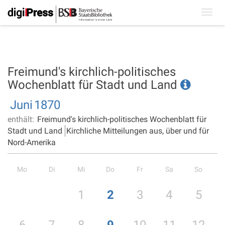
Toggl
navig
Freimund's kirchlich-politisches
Wochenblatt für Stadt und Land
Juni
1870
enthält:
Freimund's kirchlich-politisches Wochenblatt für
Stadt und Land
Kirchliche Mitteilungen aus, über und für
Nord-Amerika
Mo
Di
Mi
Do
Fr
Sa
So
1
2
3
4
5