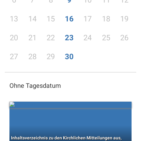
6
7
8
9
10
11
12
13
14
15
16
17
18
19
20
21
22
23
24
25
26
27
28
29
30
Ohne Tagesdatum
Inhaltsverzeichnis zu den Kirchlichen Mitteilungen aus,