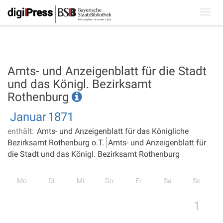
Toggl
navig
Amts- und Anzeigenblatt für die Stadt
und das Königl. Bezirksamt
Rothenburg
Januar
1871
enthält:
Amts- und Anzeigenblatt für das Königliche
Bezirksamt Rothenburg o.T.
Amts- und Anzeigenblatt für
die Stadt und das Königl. Bezirksamt Rothenburg
Mo
Di
Mi
Do
Fr
Sa
So
1