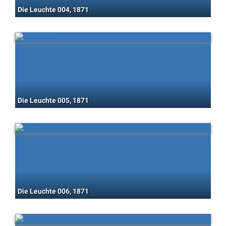
Die Leuchte 004, 1871
Die Leuchte 005, 1871
Die Leuchte 006, 1871