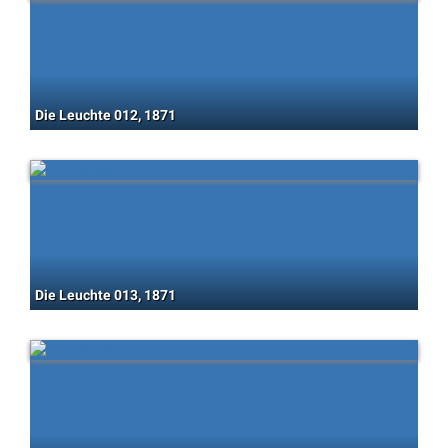
Die Leuchte 012, 1871
Die Leuchte 013, 1871