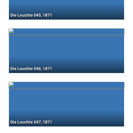
Die Leuchte 045, 1871
Die Leuchte 046, 1871
Die Leuchte 047, 1871