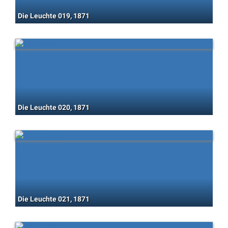
Die Leuchte 019, 1871
Die Leuchte 020, 1871
Die Leuchte 021, 1871