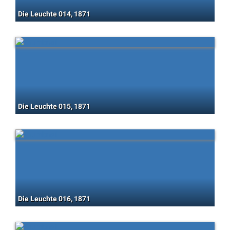
Die Leuchte 014, 1871
Die Leuchte 015, 1871
Die Leuchte 016, 1871