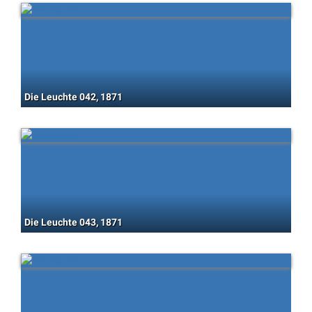
Die Leuchte 042, 1871
Die Leuchte 043, 1871