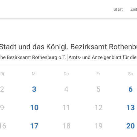
Start
Zei
 Stadt und das Königl. Bezirksamt Rothen
che Bezirksamt Rothenburg o.T.
Amts- und Anzeigenblatt für di
Di
Mi
Do
Fr
Sa
2
3
4
5
6
9
10
11
12
13
16
17
18
19
20