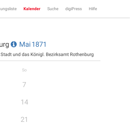
tungsliste
Kalender
Suche
digiPress
Hilfe
burg
Mai
1871
e Stadt und das Königl. Bezirksamt Rothenburg
So
7
14
21