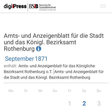
Toggl
navig
Amts- und Anzeigenblatt für die Stadt
und das Königl. Bezirksamt
Rothenburg
September
1871
enthält:
Amts- und Anzeigenblatt für das Königliche
Bezirksamt Rothenburg o.T.
Amts- und Anzeigenblatt für
die Stadt und das Königl. Bezirksamt Rothenburg
Mo
Di
Mi
Do
Fr
Sa
So
1
2
3