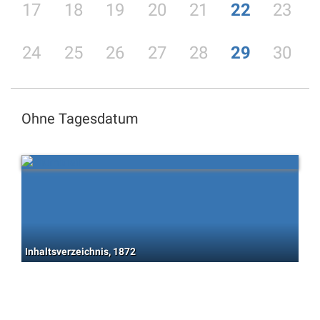
17
18
19
20
21
22
23
24
25
26
27
28
29
30
Ohne Tagesdatum
Inhaltsverzeichnis, 1872