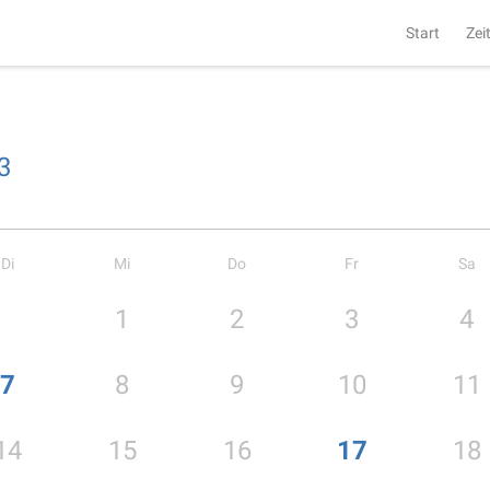
Start
Zei
3
Di
Mi
Do
Fr
Sa
1
2
3
4
7
8
9
10
11
14
15
16
17
18