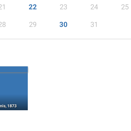
21
22
23
24
25
28
29
30
31
nis, 1873