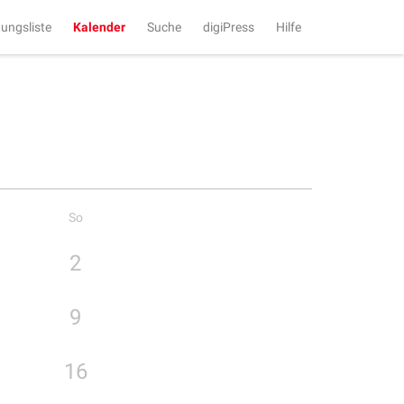
tungsliste
Kalender
Suche
digiPress
Hilfe
So
2
9
16