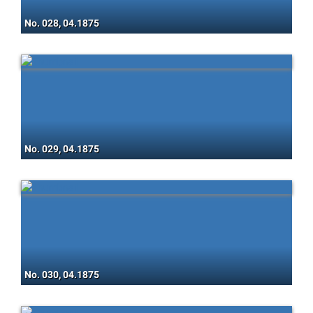
No. 028, 04.1875
No. 029, 04.1875
No. 030, 04.1875