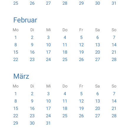
25
26
27
28
29
30
31
Februar
Mo
Di
Mi
Do
Fr
Sa
So
1
2
3
4
5
6
7
8
9
10
11
12
13
14
15
16
17
18
19
20
21
22
23
24
25
26
27
28
März
Mo
Di
Mi
Do
Fr
Sa
So
1
2
3
4
5
6
7
8
9
10
11
12
13
14
15
16
17
18
19
20
21
22
23
24
25
26
27
28
29
30
31