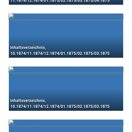
11.1874/12.1874/01.1875/02.1875/03.1875/04.1875
Inhaltsverzeichnis,
10.1874/11.1874/12.1874/01.1875/02.1875/03.1875
Inhaltsverzeichnis,
10.1874/11.1874/12.1874/01.1875/02.1875/03.1875