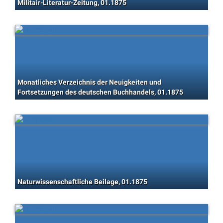
Militair-Literatur-Zeitung, 01.1875
Monatliches Verzeichnis der Neuigkeiten und
Fortsetzungen des deutschen Buchhandels, 01.1875
Naturwissenschaftliche Beilage, 01.1875