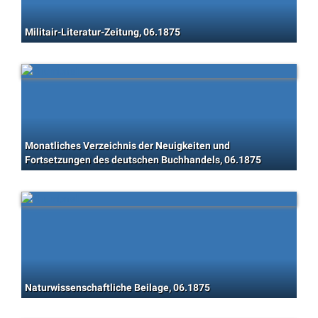
Militair-Literatur-Zeitung, 06.1875
Monatliches Verzeichnis der Neuigkeiten und
Fortsetzungen des deutschen Buchhandels, 06.1875
Naturwissenschaftliche Beilage, 06.1875