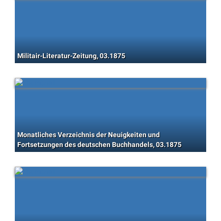
Militair-Literatur-Zeitung, 03.1875
Monatliches Verzeichnis der Neuigkeiten und
Fortsetzungen des deutschen Buchhandels, 03.1875