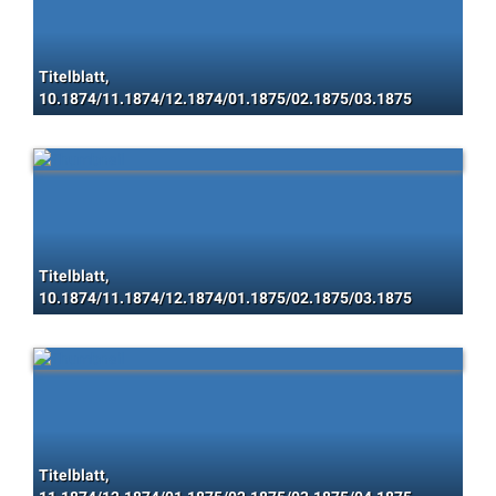
Titelblatt,
10.1874/11.1874/12.1874/01.1875/02.1875/03.1875
Titelblatt,
10.1874/11.1874/12.1874/01.1875/02.1875/03.1875
Titelblatt,