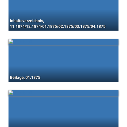
Inhaltsverzeichnis,
11.1874/12.1874/01.1875/02.1875/03.1875/04.1875
Beilage, 01.1875