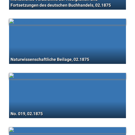
Fortsetzungen des deutschen Buchhandels, 02.1875
Naturwissenschaftliche Beilage, 02.1875
No. 019, 02.1875