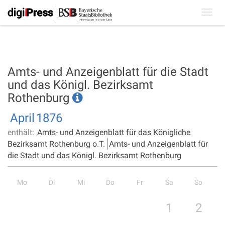
Toggl
navig
Amts- und Anzeigenblatt für die Stadt
und das Königl. Bezirksamt
Rothenburg
April
1876
enthält:
Amts- und Anzeigenblatt für das Königliche
Bezirksamt Rothenburg o.T.
Amts- und Anzeigenblatt für
die Stadt und das Königl. Bezirksamt Rothenburg
Mo
Di
Mi
Do
Fr
Sa
So
1
2