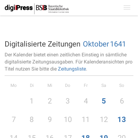
Toggl
navig
Digitalisierte Zeitungen
Oktober
1641
Der Kalender bietet einen zeitlichen Einstieg in sämtliche
digitalisierte Zeitungsausgaben. Für Kalenderansichten pro
Titel nutzen Sie bitte die
Zeitungsliste
.
Mo
Di
Mi
Do
Fr
Sa
So
1
2
3
4
5
6
7
8
9
10
11
12
13