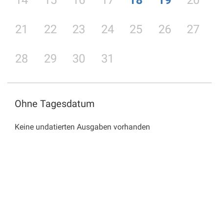
14
15
16
17
18
19
20
21
22
23
24
25
26
27
28
29
30
31
Ohne Tagesdatum
Keine undatierten Ausgaben vorhanden