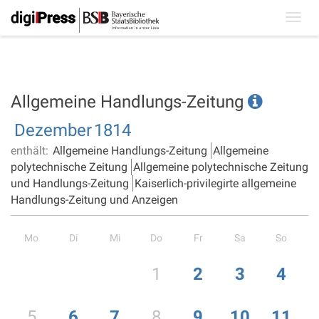
Toggl
navig
Allgemeine Handlungs-Zeitung
Dezember
1814
enthält:
Allgemeine Handlungs-Zeitung
Allgemeine
polytechnische Zeitung
Allgemeine polytechnische Zeitung
und Handlungs-Zeitung
Kaiserlich-privilegirte allgemeine
Handlungs-Zeitung und Anzeigen
Mo
Di
Mi
Do
Fr
Sa
So
1
2
3
4
5
6
7
8
9
10
11