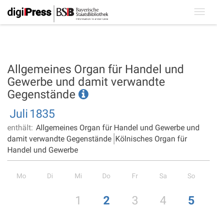
Toggl
navig
Allgemeines Organ für Handel und
Gewerbe und damit verwandte
Gegenstände
Juli
1835
enthält:
Allgemeines Organ für Handel und Gewerbe und
damit verwandte Gegenstände
Kölnisches Organ für
Handel und Gewerbe
Mo
Di
Mi
Do
Fr
Sa
So
1
2
3
4
5