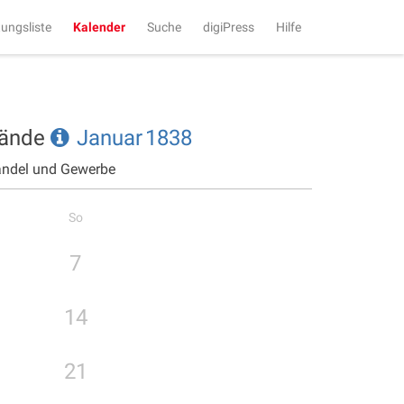
tungsliste
Kalender
Suche
digiPress
Hilfe
tände
Januar
1838
andel und Gewerbe
So
7
14
21