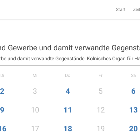
Start
Zei
und Gewerbe und damit verwandte Gegens
rbe und damit verwandte Gegenstände
Kölnisches Organ für H
Di
Mi
Do
Fr
Sa
2
3
4
5
6
9
10
11
12
13
16
17
18
19
20