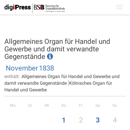
Toggl
navig
Allgemeines Organ für Handel und
Gewerbe und damit verwandte
Gegenstände
November
1838
enthält:
Allgemeines Organ für Handel und Gewerbe und
damit verwandte Gegenstände
Kölnisches Organ für
Handel und Gewerbe
Mo
Di
Mi
Do
Fr
Sa
So
1
2
3
4