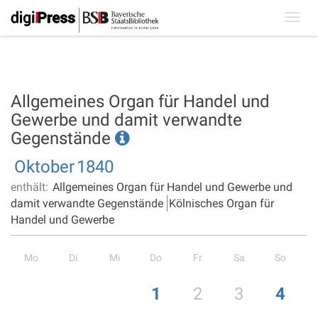
Toggl
navig
Allgemeines Organ für Handel und
Gewerbe und damit verwandte
Gegenstände
Oktober
1840
enthält:
Allgemeines Organ für Handel und Gewerbe und
damit verwandte Gegenstände
Kölnisches Organ für
Handel und Gewerbe
Mo
Di
Mi
Do
Fr
Sa
So
1
2
3
4