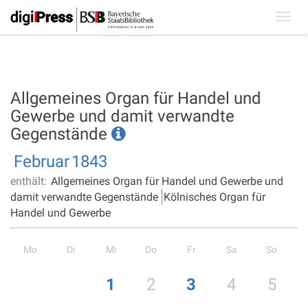
Toggl
navig
Allgemeines Organ für Handel und
Gewerbe und damit verwandte
Gegenstände
Februar
1843
enthält:
Allgemeines Organ für Handel und Gewerbe und
damit verwandte Gegenstände
Kölnisches Organ für
Handel und Gewerbe
Mo
Di
Mi
Do
Fr
Sa
So
1
2
3
4
5