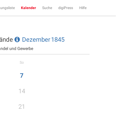
tungsliste
Kalender
Suche
digiPress
Hilfe
tände
Dezember
1845
andel und Gewerbe
So
7
14
21