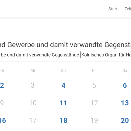
Start
Zei
und Gewerbe und damit verwandte Gegens
rbe und damit verwandte Gegenstände
Kölnisches Organ für H
Di
Mi
Do
Fr
Sa
2
3
4
5
6
9
10
11
12
13
16
17
18
19
20