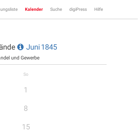
tungsliste
Kalender
Suche
digiPress
Hilfe
tände
Juni
1845
andel und Gewerbe
So
1
8
15