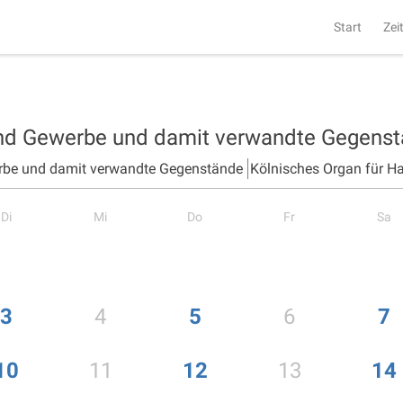
Start
Zei
und Gewerbe und damit verwandte Gegens
rbe und damit verwandte Gegenstände
Kölnisches Organ für H
Di
Mi
Do
Fr
Sa
3
4
5
6
7
10
11
12
13
14