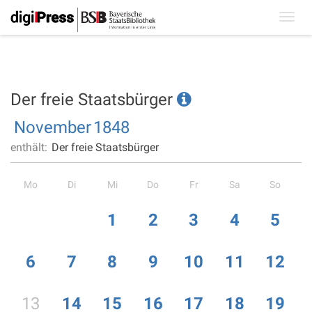
Toggl
navig
Der freie Staatsbürger
November
1848
enthält:
Der freie Staatsbürger
Mo
Di
Mi
Do
Fr
Sa
So
1
2
3
4
5
6
7
8
9
10
11
12
13
14
15
16
17
18
19