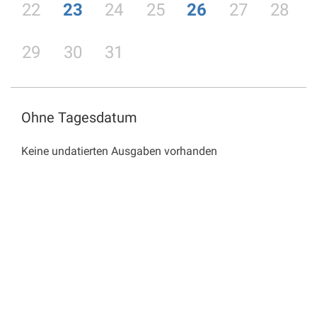
22
23
24
25
26
27
28
29
30
31
Ohne Tagesdatum
Keine undatierten Ausgaben vorhanden