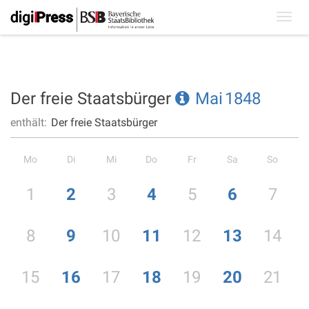
Toggl
navig
Der freie Staatsbürger
Mai
1848
enthält:
Der freie Staatsbürger
Mo
Di
Mi
Do
Fr
Sa
So
1
2
3
4
5
6
7
8
9
10
11
12
13
14
15
16
17
18
19
20
21