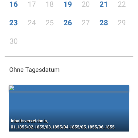
16
17
18
19
20
21
22
23
24
25
26
27
28
29
30
Ohne Tagesdatum
Inhaltsverzeichnis,
01.1855/02.1855/03.1855/04.1855/05.1855/06.1855