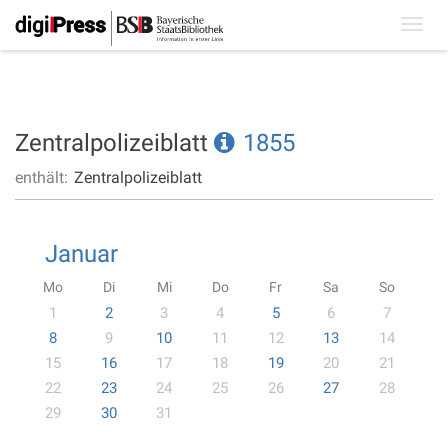
Toggl
navig
Zentralpolizeiblatt
1855
enthält:
Zentralpolizeiblatt
Januar
Mo
Di
Mi
Do
Fr
Sa
So
1
2
3
4
5
6
7
8
9
10
11
12
13
14
15
16
17
18
19
20
21
22
23
24
25
26
27
28
29
30
31