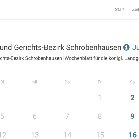
Start
Zei
- und Gerichts-Bezirk Schrobenhausen
Ju
richts-Bezirk Schrobenhausen
Wochenblatt für die königl. Landg
Di
Mi
Do
Fr
Sa
1
2
5
6
7
8
9
12
13
14
15
16