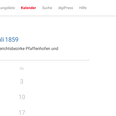
tungsliste
Kalender
Suche
digiPress
Hilfe
li
1859
erichtsbezirke Pfaffenhofen und
So
3
10
17