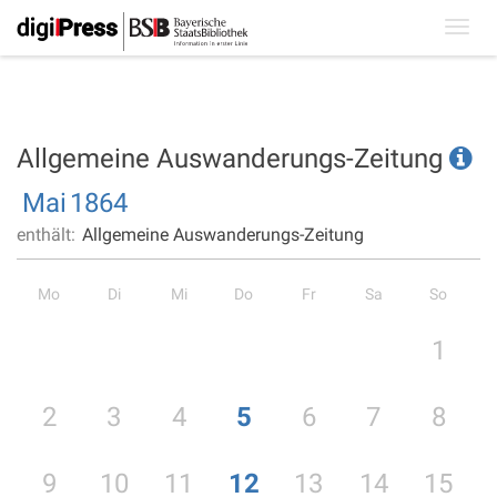
Toggl
navig
Allgemeine Auswanderungs-Zeitung
Mai
1864
enthält:
Allgemeine Auswanderungs-Zeitung
Mo
Di
Mi
Do
Fr
Sa
So
1
2
3
4
5
6
7
8
9
10
11
12
13
14
15