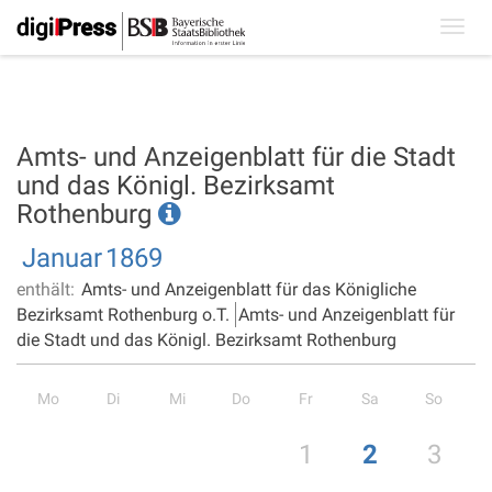
Toggl
navig
Amts- und Anzeigenblatt für die Stadt
und das Königl. Bezirksamt
Rothenburg
Januar
1869
enthält:
Amts- und Anzeigenblatt für das Königliche
Bezirksamt Rothenburg o.T.
Amts- und Anzeigenblatt für
die Stadt und das Königl. Bezirksamt Rothenburg
Mo
Di
Mi
Do
Fr
Sa
So
1
2
3