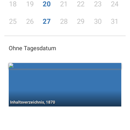
18
19
20
21
22
23
24
25
26
27
28
29
30
31
Ohne Tagesdatum
Inhaltsverzeichnis, 1870