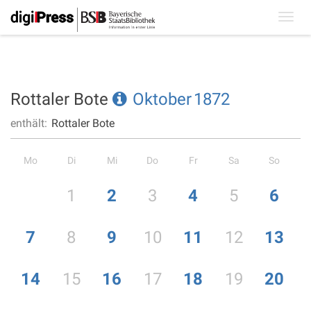
Toggl
navig
Rottaler Bote
Oktober
1872
enthält:
Rottaler Bote
Mo
Di
Mi
Do
Fr
Sa
So
1
2
3
4
5
6
7
8
9
10
11
12
13
14
15
16
17
18
19
20