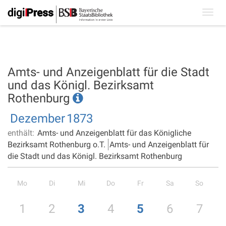
Toggl
navig
Amts- und Anzeigenblatt für die Stadt
und das Königl. Bezirksamt
Rothenburg
Dezember
1873
enthält:
Amts- und Anzeigenblatt für das Königliche
Bezirksamt Rothenburg o.T.
Amts- und Anzeigenblatt für
die Stadt und das Königl. Bezirksamt Rothenburg
Mo
Di
Mi
Do
Fr
Sa
So
1
2
3
4
5
6
7