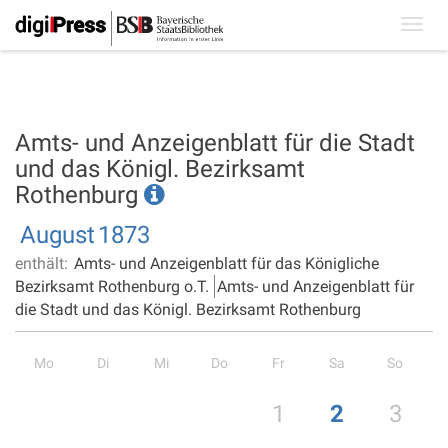
Toggl
navig
Amts- und Anzeigenblatt für die Stadt
und das Königl. Bezirksamt
Rothenburg
August
1873
enthält:
Amts- und Anzeigenblatt für das Königliche
Bezirksamt Rothenburg o.T.
Amts- und Anzeigenblatt für
die Stadt und das Königl. Bezirksamt Rothenburg
Mo
Di
Mi
Do
Fr
Sa
So
1
2
3