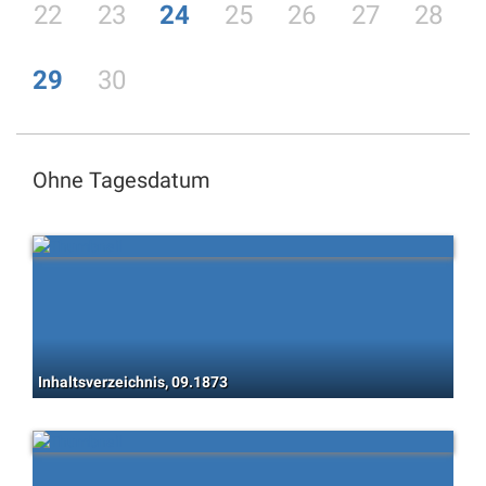
22
23
24
25
26
27
28
29
30
Ohne Tagesdatum
Inhaltsverzeichnis, 09.1873