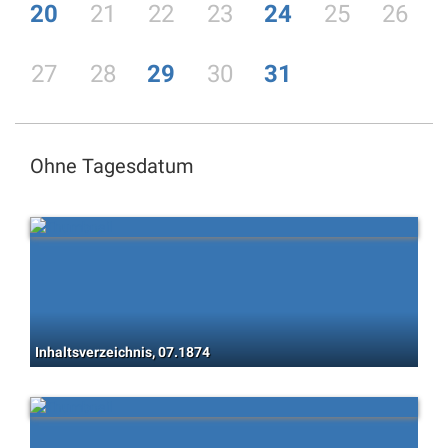
20
21
22
23
24
25
26
27
28
29
30
31
Ohne Tagesdatum
Inhaltsverzeichnis, 07.1874