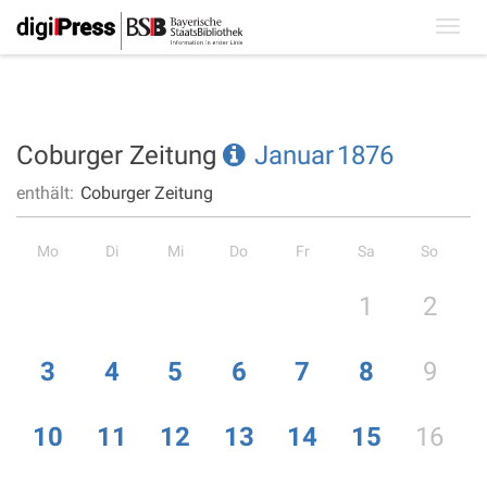
Toggl
navig
Coburger Zeitung
Januar
1876
enthält:
Coburger Zeitung
Mo
Di
Mi
Do
Fr
Sa
So
1
2
3
4
5
6
7
8
9
10
11
12
13
14
15
16