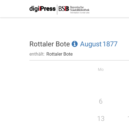
Rottaler Bote
August
1877
enthält:
Rottaler Bote
Mo
6
13