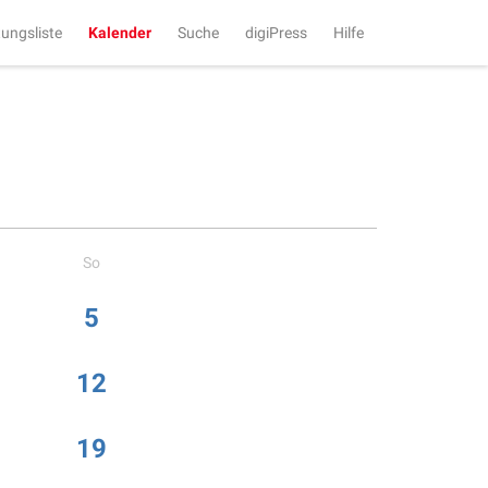
tungsliste
Kalender
Suche
digiPress
Hilfe
So
5
12
19