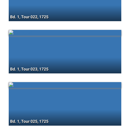
Bd. 1, Tour 022, 1725
Bd. 1, Tour 023, 1725
Bd. 1, Tour 025, 1725