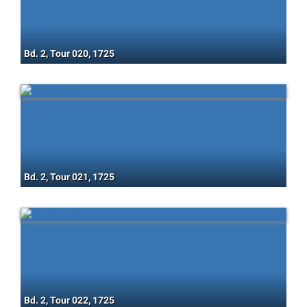
Bd. 2, Tour 020, 1725
Bd. 2, Tour 021, 1725
Bd. 2, Tour 022, 1725