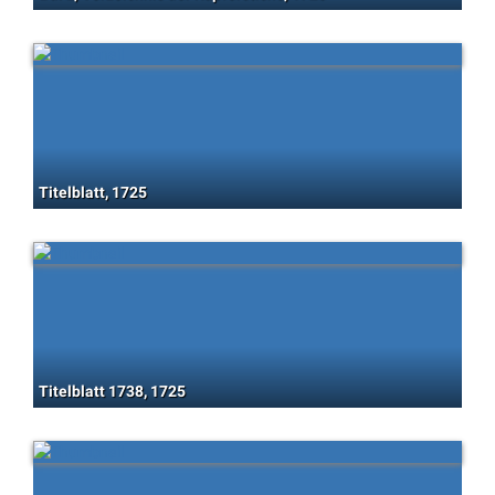
Titelblatt, 1725
Titelblatt 1738, 1725