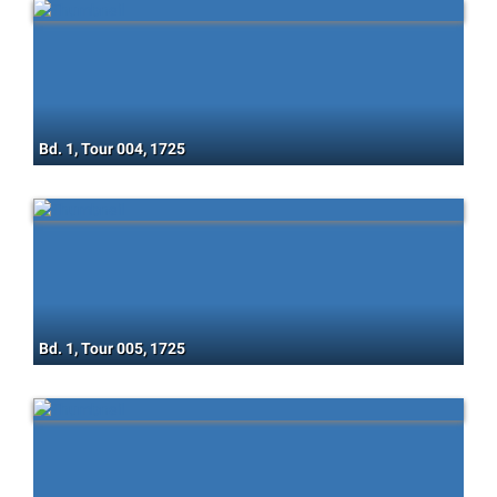
Bd. 1, Tour 004, 1725
Bd. 1, Tour 005, 1725