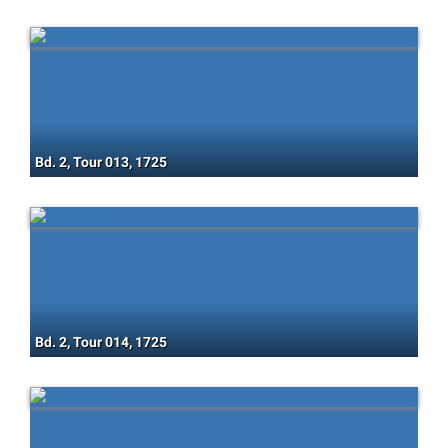
Bd. 2, Tour 013, 1725
Bd. 2, Tour 014, 1725