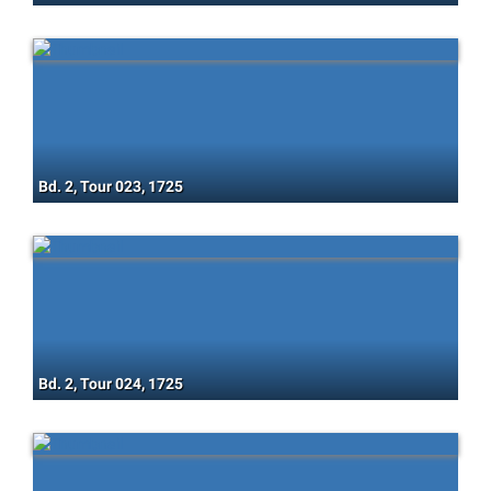
Bd. 2, Tour 023, 1725
Bd. 2, Tour 024, 1725