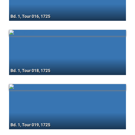
Bd. 1, Tour 016, 1725
Bd. 1, Tour 018, 1725
Bd. 1, Tour 019, 1725