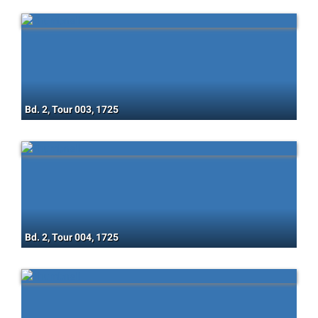
Bd. 2, Tour 003, 1725
Bd. 2, Tour 004, 1725