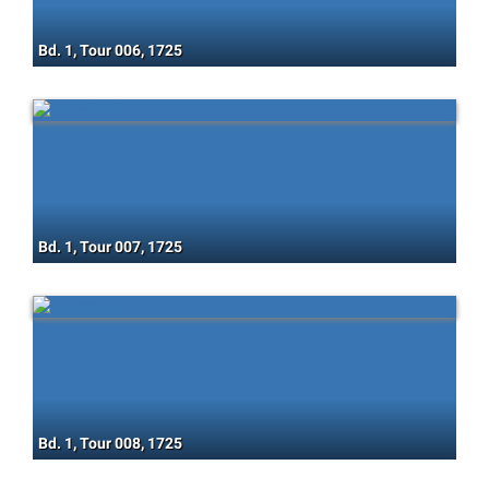
Bd. 1, Tour 006, 1725
Bd. 1, Tour 007, 1725
Bd. 1, Tour 008, 1725