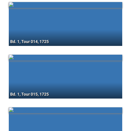
Bd. 1, Tour 014, 1725
Bd. 1, Tour 015, 1725