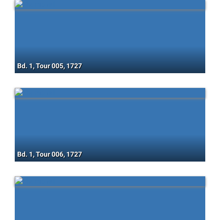
Bd. 1, Tour 005, 1727
Bd. 1, Tour 006, 1727