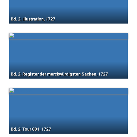
Bd. 2, Illustration, 1727
Bd. 2, Register der merckwürdigsten Sachen, 1727
Bd. 2, Tour 001, 1727