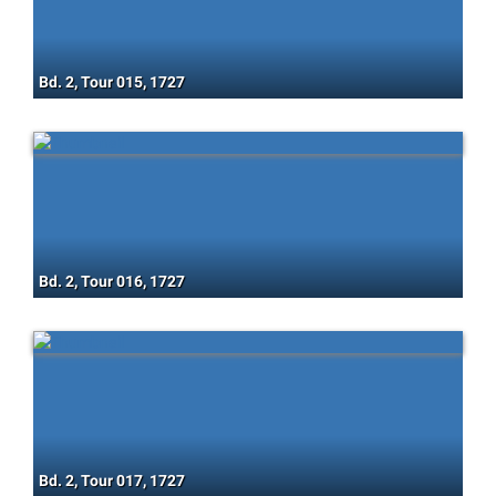
Bd. 2, Tour 015, 1727
Bd. 2, Tour 016, 1727
Bd. 2, Tour 017, 1727