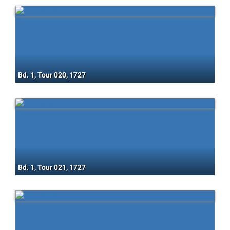
Bd. 1, Tour 020, 1727
Bd. 1, Tour 021, 1727