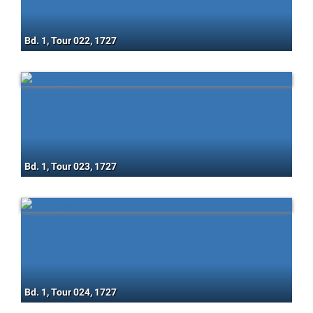
Bd. 1, Tour 022, 1727
Bd. 1, Tour 023, 1727
Bd. 1, Tour 024, 1727