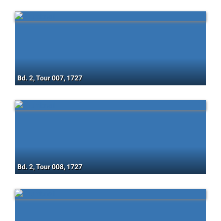
Bd. 2, Tour 007, 1727
Bd. 2, Tour 008, 1727