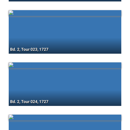
Bd. 2, Tour 023, 1727
Bd. 2, Tour 024, 1727