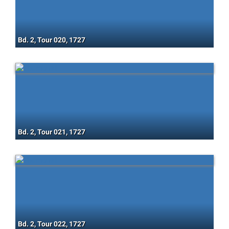
Bd. 2, Tour 020, 1727
Bd. 2, Tour 021, 1727
Bd. 2, Tour 022, 1727