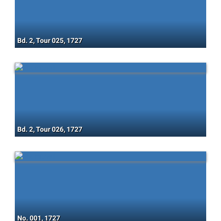
Bd. 2, Tour 025, 1727
Bd. 2, Tour 026, 1727
No. 001, 1727