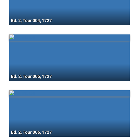
Bd. 2, Tour 004, 1727
Bd. 2, Tour 005, 1727
Bd. 2, Tour 006, 1727