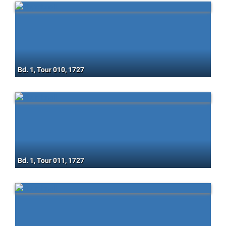
Bd. 1, Tour 010, 1727
Bd. 1, Tour 011, 1727