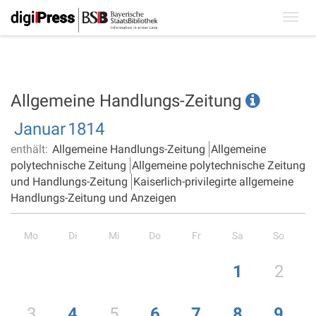
Toggl
navig
Allgemeine Handlungs-Zeitung
Januar
1814
enthält:
Allgemeine Handlungs-Zeitung
Allgemeine
polytechnische Zeitung
Allgemeine polytechnische Zeitung
und Handlungs-Zeitung
Kaiserlich-privilegirte allgemeine
Handlungs-Zeitung und Anzeigen
Mo
Di
Mi
Do
Fr
Sa
So
1
2
3
4
5
6
7
8
9