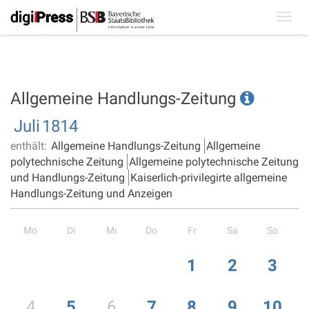
Toggl
navig
Allgemeine Handlungs-Zeitung
Juli
1814
enthält:
Allgemeine Handlungs-Zeitung
Allgemeine
polytechnische Zeitung
Allgemeine polytechnische Zeitung
und Handlungs-Zeitung
Kaiserlich-privilegirte allgemeine
Handlungs-Zeitung und Anzeigen
Mo
Di
Mi
Do
Fr
Sa
So
1
2
3
4
5
6
7
8
9
10