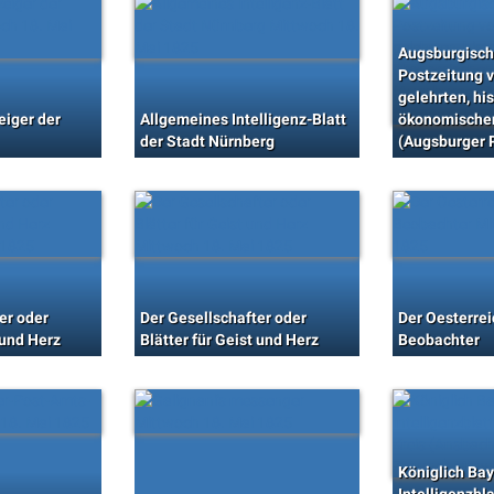
Augsburgisch
Postzeitung v
gelehrten, his
eiger der
Allgemeines Intelligenz-Blatt
ökonomischen
der Stadt Nürnberg
(Augsburger 
er oder
Der Gesellschafter oder
Der Oesterre
 und Herz
Blätter für Geist und Herz
Beobachter
Königlich Ba