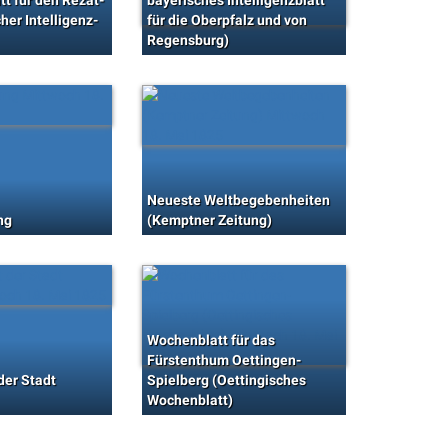
tt für den Rezat-
bayerisches Intelligenzblatt
her Intelligenz-
für die Oberpfalz und von
Regensburg)
Neueste Weltbegebenheiten
ng
(Kemptner Zeitung)
Wochenblatt für das
Fürstenthum Oettingen-
der Stadt
Spielberg (Oettingisches
Wochenblatt)