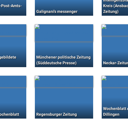
Intelligenzbla
r-Post-Amts-
Kreis (Ansbac
Galignani's messenger
Zeitung)
gebildete
Münchener politische Zeitung
(Süddeutsche Presse)
Neckar-Zeitu
Wochenblatt 
ochenblatt
Regensburger Zeitung
Dillingen