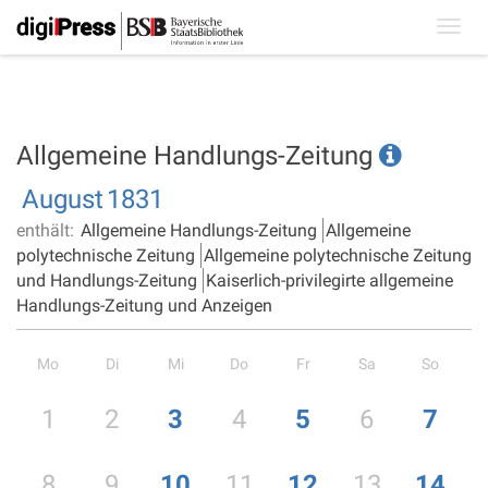
Toggl
navig
Allgemeine Handlungs-Zeitung
August
1831
enthält:
Allgemeine Handlungs-Zeitung
Allgemeine
polytechnische Zeitung
Allgemeine polytechnische Zeitung
und Handlungs-Zeitung
Kaiserlich-privilegirte allgemeine
Handlungs-Zeitung und Anzeigen
Mo
Di
Mi
Do
Fr
Sa
So
1
2
3
4
5
6
7
8
9
10
11
12
13
14