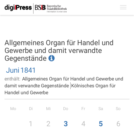
Toggl
navig
Allgemeines Organ für Handel und
Gewerbe und damit verwandte
Gegenstände
Juni
1841
enthält:
Allgemeines Organ für Handel und Gewerbe und
damit verwandte Gegenstände
Kölnisches Organ für
Handel und Gewerbe
Mo
Di
Mi
Do
Fr
Sa
So
1
2
3
4
5
6