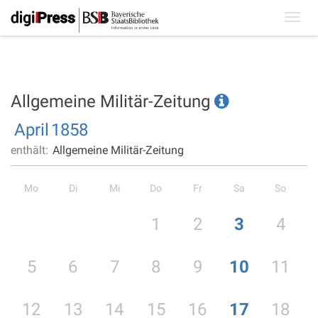
Toggl
navig
Allgemeine Militär-Zeitung
April
1858
enthält:
Allgemeine Militär-Zeitung
Mo
Di
Mi
Do
Fr
Sa
So
1
2
3
4
5
6
7
8
9
10
11
12
13
14
15
16
17
18