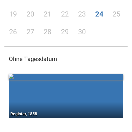
19
20
21
22
23
24
25
26
27
28
29
30
Ohne Tagesdatum
Register, 1858