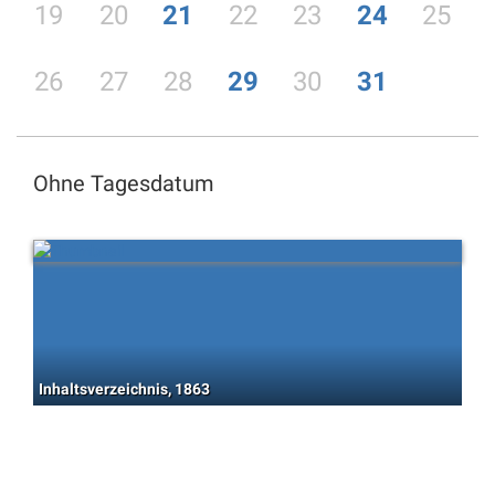
19
20
21
22
23
24
25
26
27
28
29
30
31
Ohne Tagesdatum
Inhaltsverzeichnis, 1863