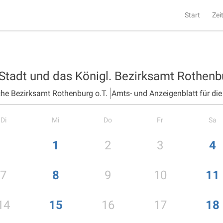
Start
Zei
 Stadt und das Königl. Bezirksamt Rothen
che Bezirksamt Rothenburg o.T.
Amts- und Anzeigenblatt für di
Di
Mi
Do
Fr
Sa
1
2
3
4
7
8
9
10
11
14
15
16
17
18