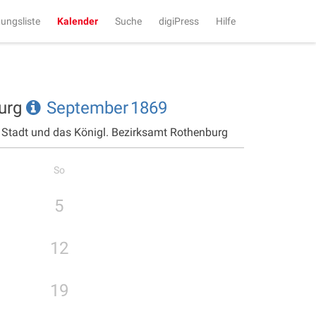
tungsliste
Kalender
Suche
digiPress
Hilfe
burg
September
1869
e Stadt und das Königl. Bezirksamt Rothenburg
So
5
12
19