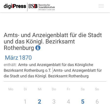
Toggl
navig
Amts- und Anzeigenblatt für die Stadt
und das Königl. Bezirksamt
Rothenburg
März
1870
enthält:
Amts- und Anzeigenblatt für das Königliche
Bezirksamt Rothenburg o.T.
Amts- und Anzeigenblatt für
die Stadt und das Königl. Bezirksamt Rothenburg
Mo
Di
Mi
Do
Fr
Sa
So
1
2
3
4
5
6