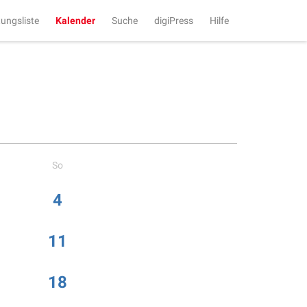
tungsliste
Kalender
Suche
digiPress
Hilfe
So
4
11
18