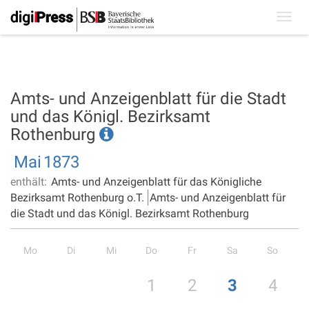
Toggl
navig
Amts- und Anzeigenblatt für die Stadt
und das Königl. Bezirksamt
Rothenburg
Mai
1873
enthält:
Amts- und Anzeigenblatt für das Königliche
Bezirksamt Rothenburg o.T.
Amts- und Anzeigenblatt für
die Stadt und das Königl. Bezirksamt Rothenburg
Mo
Di
Mi
Do
Fr
Sa
So
1
2
3
4