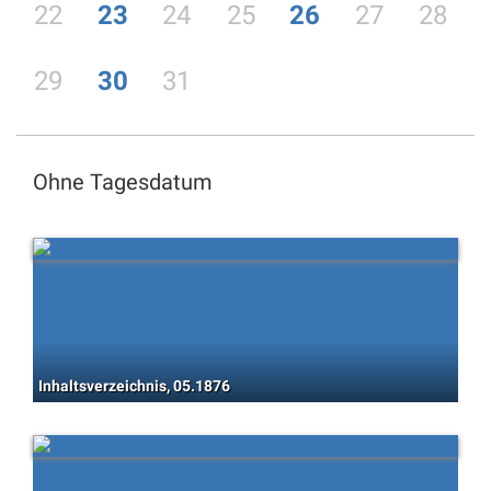
22
23
24
25
26
27
28
29
30
31
Ohne Tagesdatum
Inhaltsverzeichnis, 05.1876