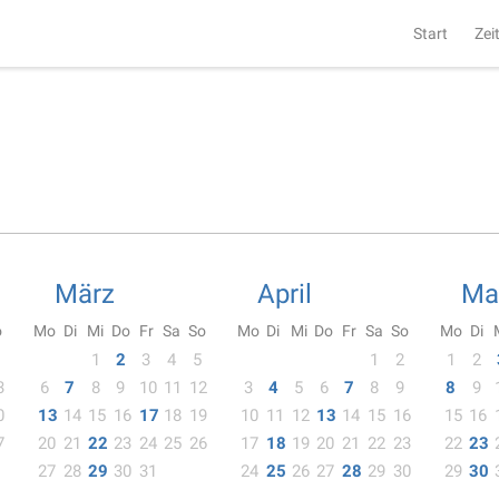
Start
Zei
März
April
Ma
o
Mo
Di
Mi
Do
Fr
Sa
So
Mo
Di
Mi
Do
Fr
Sa
So
Mo
Di
1
2
3
4
5
1
2
1
2
3
6
7
8
9
10
11
12
3
4
5
6
7
8
9
8
9
0
13
14
15
16
17
18
19
10
11
12
13
14
15
16
15
16
7
20
21
22
23
24
25
26
17
18
19
20
21
22
23
22
23
27
28
29
30
31
24
25
26
27
28
29
30
29
30