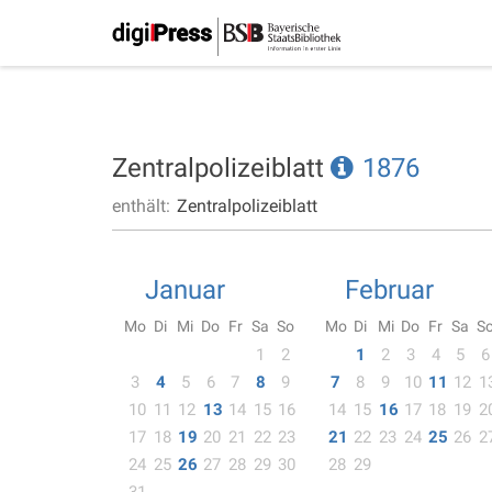
Zentralpolizeiblatt
1876
enthält:
Zentralpolizeiblatt
Januar
Februar
Mo
Di
Mi
Do
Fr
Sa
So
Mo
Di
Mi
Do
Fr
Sa
S
1
2
1
2
3
4
5
6
3
4
5
6
7
8
9
7
8
9
10
11
12
1
10
11
12
13
14
15
16
14
15
16
17
18
19
2
17
18
19
20
21
22
23
21
22
23
24
25
26
2
24
25
26
27
28
29
30
28
29