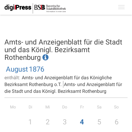
Toggl
navig
Amts- und Anzeigenblatt für die Stadt
und das Königl. Bezirksamt
Rothenburg
August
1876
enthält:
Amts- und Anzeigenblatt für das Königliche
Bezirksamt Rothenburg o.T.
Amts- und Anzeigenblatt für
die Stadt und das Königl. Bezirksamt Rothenburg
Mo
Di
Mi
Do
Fr
Sa
So
1
2
3
4
5
6